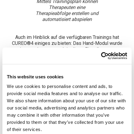
Mittels Trainingsplan können
Therapeuten eine
Therapieabfolge erstellen und
automatisiert abspielen
Auch im Hinblick auf die verfügbaren Trainings hat
CUREO®4 einiges zu bieten: Das Hand-Modul wurde
erweitert, sodass nun auch isolierte Einzelbewegungen
(Supination, Extension und das Öffnen der Hand) sowie
Hand-Kombinationsbewegungen für höhere
Alltagsfähigkeit geübt werden können. Mit der neuen
Sichtfeld-Testung und dem neuen Sichtfeld-Training
This website uses cookies
wird CUREO® jetzt noch relevanter für den Einsatz bei
Neglect-PatientInnen. Im ADL-Modul wurde viel Wert
We use cookies to personalise content and ads, to
auf die weitere Verbesserung der Bewegungshandlung
provide social media features and to analyse our traffic.
und Handlungsplanung gelegt.
We also share information about your use of our site with
our social media, advertising and analytics partners who
may combine it with other information that you’ve
provided to them or that they’ve collected from your use
of their services.