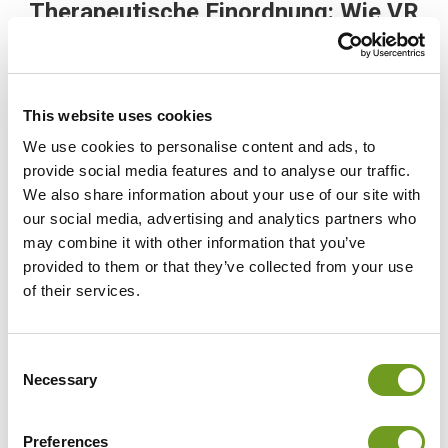
Therapeutische Einordnung: Wie VR
das Nervensystem beruhigt
Laut Phillipa Newton-Cross, leitende Physiotherapeutin
am Torbay Hospital, hält chronischer Schmerz das
This website uses cookies
Nervensystem oft in einem Zustand permanenter
Alarmbereitschaft. Bewegung wird dadurch schwer und
We use cookies to personalise content and ads, to
kräftezehrend. Die VR-Therapie hilft, durch fließende,
provide social media features and to analyse our traffic.
entspannte Bewegungsabläufe diesen Teufelskreis zu
We also share information about your use of our site with
durchbrechen und das Nervensystem zu beruhigen. Im
Artikel des Torbay Hospitals
erklärt Newton-Cross
our social media, advertising and analytics partners who
weiter: „Wir haben Einzeltherapien mit VR durchgeführt
may combine it with other information that you’ve
und dabei beeindruckende Ergebnisse und
provided to them or that they’ve collected from your use
gesundheitliche Verbesserungen festgestellt – darunter
of their services.
Alternativen zur medikamentösen Schmerzbehandlung
sowie neue, innovative Möglichkeiten, wie moderne
Technologie Menschen mit chronischen Schmerzen,
langfristigen Erkrankungen, Angstzuständen und
Consent
depressiven Verstimmungen helfen kann.“
Necessary
Selection
Preferences