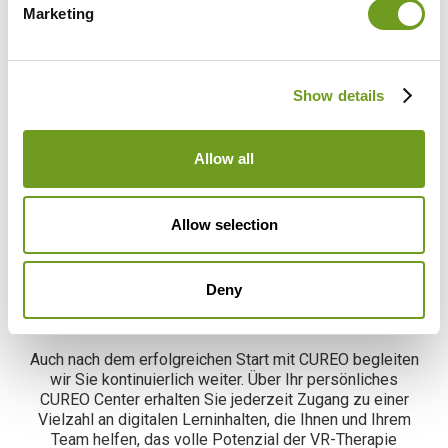
Marketing
Show details
Allow all
Allow selection
Unser Support-Team steht Ihnen
jederzeit zur Seite
Deny
Wir sind immer an Ihrer Seite
Auch nach dem erfolgreichen Start mit CUREO begleiten
wir Sie kontinuierlich weiter. Über Ihr persönliches
CUREO Center erhalten Sie jederzeit Zugang zu einer
Vielzahl an digitalen Lerninhalten, die Ihnen und Ihrem
Team helfen, das volle Potenzial der VR-Therapie