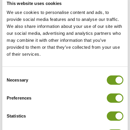
E-Mail. Anschließend wird das CUREO-System an
This website uses cookies
Ihre Klinik geliefert.
We use cookies to personalise content and ads, to
CUREO Start
provide social media features and to analyse our traffic.
Ihre Mitarbeiter lernen unser Service-Team kennen
und erhalten wertvolle Informationen für einen
We also share information about your use of our site with
schnellen, erfolgreichen Einstieg in die VR-
our social media, advertising and analytics partners who
Therapie.
may combine it with other information that you’ve
CUREO Praxisphase
provided to them or that they’ve collected from your use
Sie integrieren CUREO in den Praxisalltag. Das
of their services.
digitale CUREO Center mit zahlreichen
Lernmaterialien unterstützt Sie bei einem
spielerisch leichten Einstieg.
Vertiefungsschulung
Consent
In einem individuell terminierten Vertiefungsmodul
Necessary
Selection
mit unserem Team werden Ihre Fachkräfte weiter
qualifiziert – im Anschluss gelten sie als
Spezialisten für die VR-Therapie mit CUREO.
Preferences
Statistics